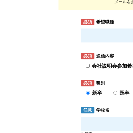
メールを
必須
希望職種
必須
送信内容
会社説明会参加希
必須
種別
新卒
既卒
任意
学校名