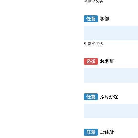
※新卒のみ
任意
学部
※新卒のみ
必須
お名前
任意
ふりがな
任意
ご住所